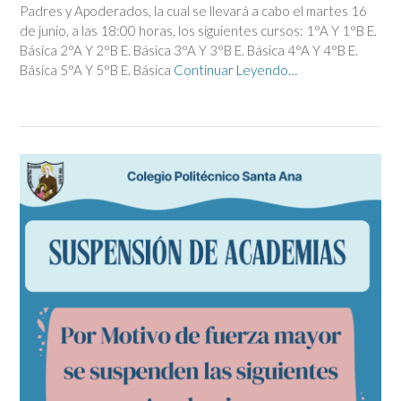
Padres y Apoderados, la cual se llevará a cabo el martes 16
de junio, a las 18:00 horas, los siguientes cursos: 1°A Y 1°B E.
Básica 2°A Y 2°B E. Básica 3°A Y 3°B E. Básica 4°A Y 4°B E.
Básica 5°A Y 5°B E. Básica
Continuar Leyendo…