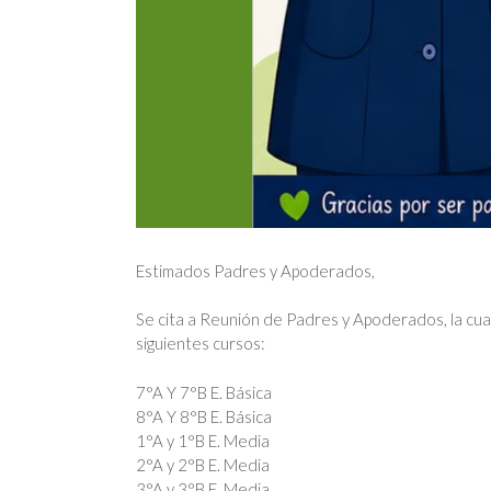
Estimados Padres y Apoderados,
Se cita a Reunión de Padres y Apoderados, la cual 
siguientes cursos:
7°A Y 7°B E. Básica
8°A Y 8°B E. Básica
1°A y 1°B E. Media
2°A y 2°B E. Media
3°A y 3°B E. Media