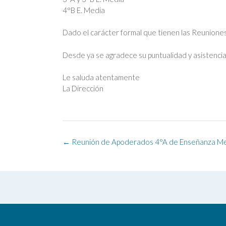
4°B E. Media
Dado el carácter formal que tienen las Reuniones 
Desde ya se agradece su puntualidad y asistencia
Le saluda atentamente
La Dirección
Navegación
←
Reunión de Apoderados 4°A de Enseñanza M
de
la
entrada