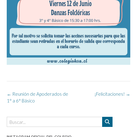
Navegación
←
Reunión de Apoderados de
¡Felicitaciones!
→
de
1° a 6° Básico
la
entrada
INSTAGRAM OFICIAL DEL COLEGIO