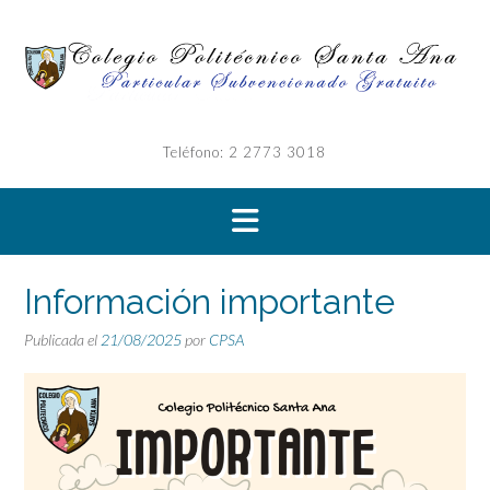
Saltar
al
contenido
Teléfono: 2 2773 3018
Información importante
Publicada el
21/08/2025
por
CPSA