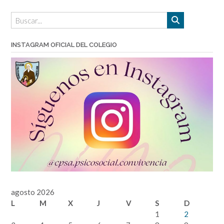
entrada
INSTAGRAM OFICIAL DEL COLEGIO
agosto 2026
L
M
X
J
V
S
D
1
2